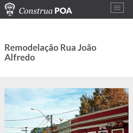
Pular
Toggle
para
navigat
o
conteúdo
principal
Remodelação Rua João
Alfredo