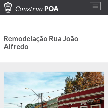
Pular
Toggle
para
navigat
o
conteúdo
principal
Remodelação Rua João
Alfredo